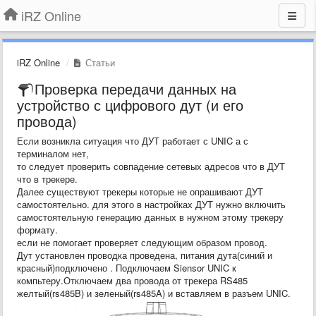
iRZ Online
iRZ Online
Статьи
Проверка передачи данных на
устройство с цифрового дут (и его
провода)
Если возникла ситуация что ДУТ работает с UNIC а с
терминалом нет,
то следует проверить совпадение сетевых адресов что в ДУТ
что в трекере.
Далее существуют трекеры которые не опрашивают ДУТ
самостоятельно. для этого в настройках ДУТ нужно включить
самостоятельную генерацию данных в нужном этому трекеру
формату.
если не помогает проверяет следующим образом провод.
Дут установлен проводка проведена, питания дута(синий и
красный)подключено . Подключаем Siensor UNIC к
компьтеру.Отключаем два провода от трекера RS485
желтый(rs485B) и зеленый(rs485A) и вставляем в разъем UNIC.