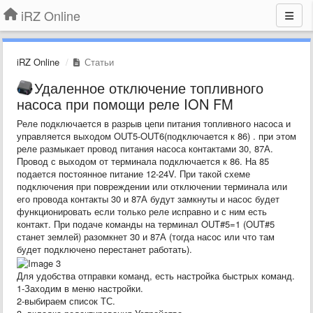
iRZ Online
iRZ Online
Статьи
Удаленное отключение топливного
насоса при помощи реле ION FM
Реле подключается в разрыв цепи питания топливного насоса и
управляется выходом OUT5-OUT6(подключается к 86) . при этом
реле размыкает провод питания насоса контактами 30, 87А.
Провод с выходом от терминала подключается к 86. На 85
подается постоянное питание 12-24V. При такой схеме
подключения при повреждении или отключении терминала или
его провода контакты 30 и 87А будут замкнуты и насос будет
функционировать если только реле исправно и с ним есть
контакт. При подаче команды на терминал
OUT#5=1
(OUT#5
станет землей) разомкнет 30 и 87А (тогда насос или что там
будет подключено перестанет работать).
Для удобства отправки команд, есть настройка быстрых команд.
1-Заходим в меню настройки.
2-выбираем список ТС.