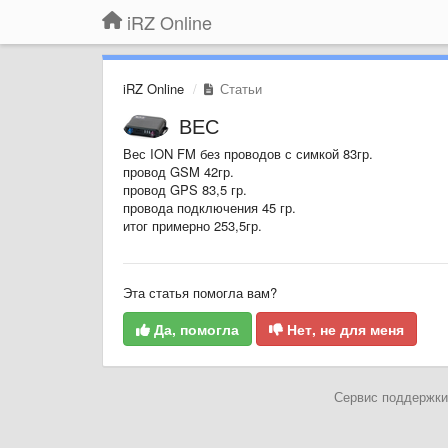
iRZ Online
iRZ Online
Статьи
ВЕС
Вес ION FM без проводов с симкой 83гр.
провод GSM 42гр.
провод GPS 83,5 гр.
провода подключения 45 гр.
итог примерно 253,5гр.
Эта статья помогла вам?
Да, помогла
Нет, не для меня
Сервис поддержки