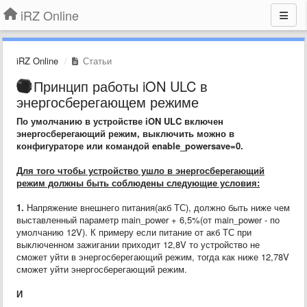
iRZ Online
iRZ Online
Статьи
Принцип работы iON ULC в
энергосберегающем режиме
По умолчанию в устройстве iON ULC включен
энергосберегающий режим, выключить можно в
конфигураторе или командой enable_powersave=0.
Для того чтобы устройство ушло в энергосберегающий
режим должны быть соблюдены следующие условия:
1.
Напряжение внешнего питания(акб ТС), должно быть ниже чем
выставленный параметр main_power + 6,5%(от main_power - по
умолчанию 12V). К примеру если питание от акб ТС при
выключенном зажигании приходит 12,8V то устройство не
сможет уйти в энергосберегающий режим, тогда как ниже 12,78V
сможет уйти энергосберегающий режим.
И