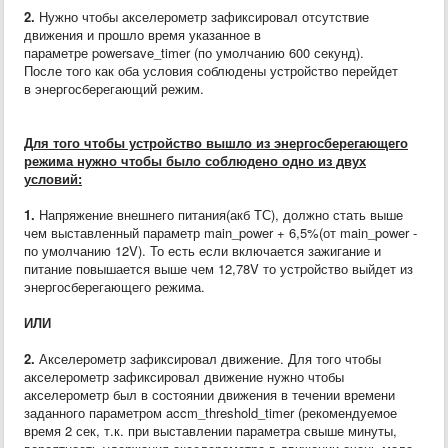
2.
Нужно чтобы акселерометр зафиксировал отсутствие
движения и прошло время указанное в
параметре powersave_timer (по умолчанию 600 секунд).
После того как оба условия соблюдены устройство перейдет
в энергосберегающий режим.
Для того чтобы устройство вышло из энергосберегающего
режима нужно чтобы
было соблюдено
одно из двух
условий:
1.
Напряжение внешнего питания(акб ТС), должно стать выше
чем выставленный параметр main_power + 6,5%(от main_power -
по умолчанию 12V). То есть если включается зажигание и
питание повышается выше чем 12,78V то устройство выйдет из
энергосберегающего режима.
ИЛИ
2.
Акселерометр зафиксировал движение. Для того чтобы
акселерометр зафиксировал движение нужно чтобы
акселерометр был в состоянии движения в течении времени
заданного параметром accm_threshold_timer (рекомендуемое
время 2 сек, т.к. при выставлении параметра свыше минуты,